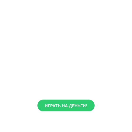
ИГРАТЬ НА ДЕНЬГИ!