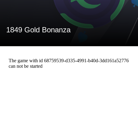
1849 Gold Bonanza