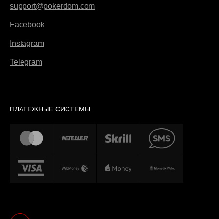
support@pokerdom.com
Facebook
Instagram
Telegram
ПЛАТЕЖНЫЕ СИСТЕМЫ