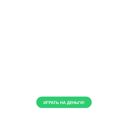
ИГРАТЬ НА ДЕНЬГИ!