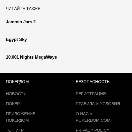
ЧИТАЙТЕ ТАКЖЕ
Jammin Jars 2
Egypt Sky
10,001 Nights MegaWays
ПОКЕРДОМ
БЕЗОПАСНОСТЬ
НОВОСТИ
РЕГИСТРАЦИЯ
ПОКЕР
ПРАВИЛА И УСЛОВИЯ
ПРИЛОЖЕНИЕ
О НАС ⭐️
ПОКЕРДОМ
POKERDOM.COM
ТОП ИГР
PRIVACY POLICY