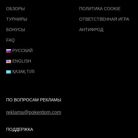
ОБЗОРЫ
ПОЛИТИКА COOKIE
ТУРНИРЫ
ОТВЕТСТВЕННАЯ ИГРА
БОНУСЫ
АНТИФРОД
FAQ
РУССКИЙ
ENGLISH
ҚАЗАҚ ТІЛІ
ПО ВОПРОСАМ РЕКЛАМЫ
reklama@pokerdom.com
ПОДДЕРЖКА