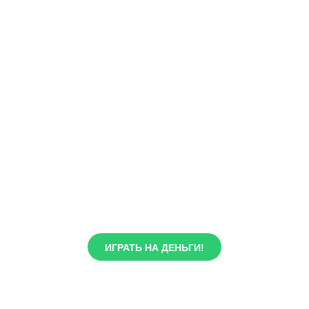
ИГРАТЬ НА ДЕНЬГИ!