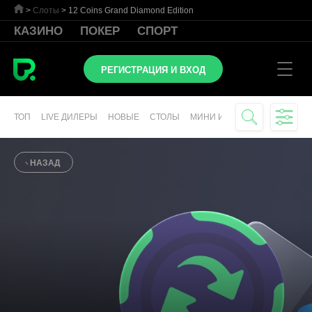
>
Слоты
>
12 Coins Grand Diamond Edition
КАЗИНО
ПОКЕР
СПОРТ
РЕГИСТРАЦИЯ И ВХОД
ТОП
LIVE ДИЛЕРЫ
НОВЫЕ
СТОЛЫ
МИНИ ИГРЫ
СЛОТЫ
ВИР
НАЗАД