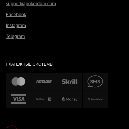
support@pokerdom.com
Facebook
Instagram
Telegram
ПЛАТЕЖНЫЕ СИСТЕМЫ