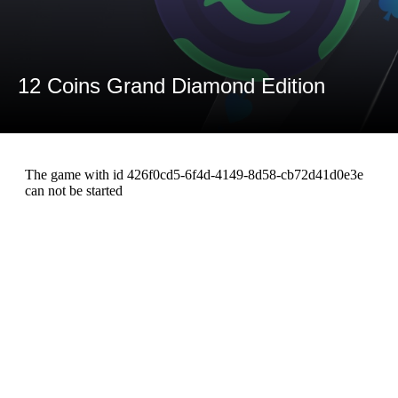
12 Coins Grand Diamond Edition