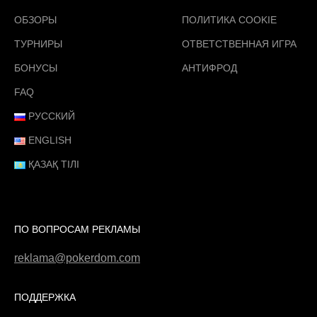
ОБЗОРЫ
ПОЛИТИКА COOKIE
ТУРНИРЫ
ОТВЕТСТВЕННАЯ ИГРА
БОНУСЫ
АНТИФРОД
FAQ
РУССКИЙ
ENGLISH
ҚАЗАҚ ТІЛІ
ПО ВОПРОСАМ РЕКЛАМЫ
reklama@pokerdom.com
ПОДДЕРЖКА