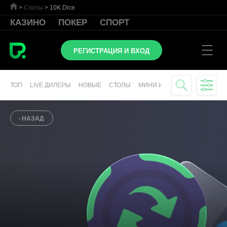
>
Слоты
>
10K Dice
КАЗИНО
ПОКЕР
СПОРТ
РЕГИСТРАЦИЯ И ВХОД
ТОП
LIVE ДИЛЕРЫ
НОВЫЕ
СТОЛЫ
МИНИ ИГРЫ
СЛОТЫ
ВИР
НАЗАД