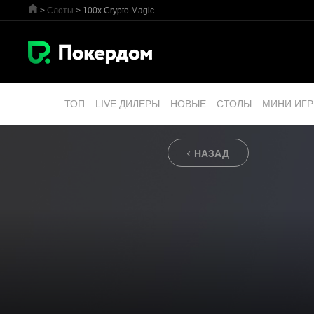
>
Слоты
>
100x Crypto Magic
ТОП
LIVE ДИЛЕРЫ
НОВЫЕ
СТОЛЫ
МИНИ ИГ
НАЗАД