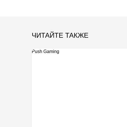
ЧИТАЙТЕ ТАКЖЕ
Push Gaming