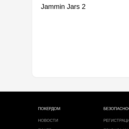
Jammin Jars 2
ПОКЕРДОМ
БЕЗОПАСНО
НОВОСТИ
РЕГИСТРАЦ