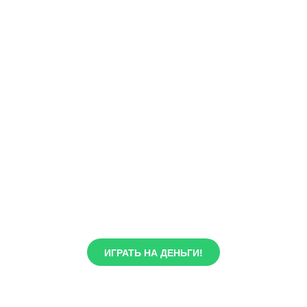
ИГРАТЬ НА ДЕНЬГИ!