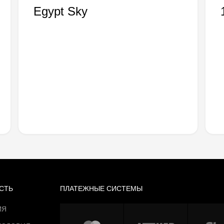
Egypt Sky
СТЬ
ПЛАТЕЖНЫЕ СИСТЕМЫ
ИЯ