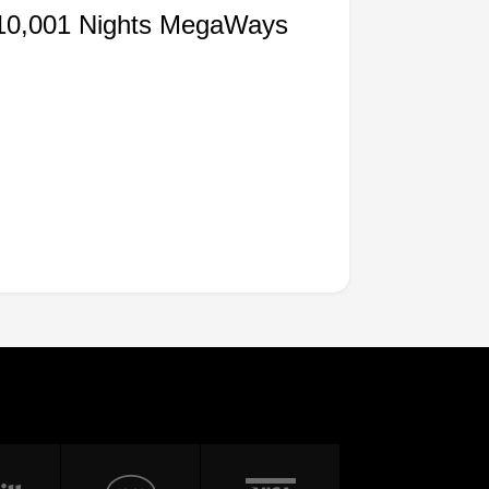
10,001 Nights MegaWays