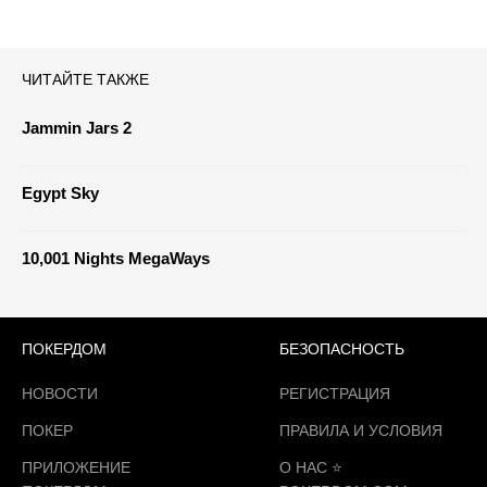
ЧИТАЙТЕ ТАКЖЕ
Jammin Jars 2
Egypt Sky
10,001 Nights MegaWays
ПОКЕРДОМ
БЕЗОПАСНОСТЬ
НОВОСТИ
РЕГИСТРАЦИЯ
ПОКЕР
ПРАВИЛА И УСЛОВИЯ
ПРИЛОЖЕНИЕ
О НАС ⭐️