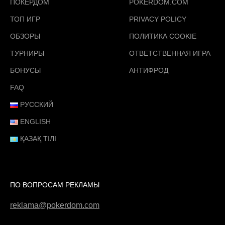
ПОКЕРДОМ
POKERDOM.COM
ТОП ИГР
PRIVACY POLICY
ОБЗОРЫ
ПОЛИТИКА COOKIE
ТУРНИРЫ
ОТВЕТСТВЕННАЯ ИГРА
БОНУСЫ
АНТИФРОД
FAQ
РУССКИЙ
ENGLISH
ҚАЗАҚ ТІЛІ
ПО ВОПРОСАМ РЕКЛАМЫ
reklama@pokerdom.com