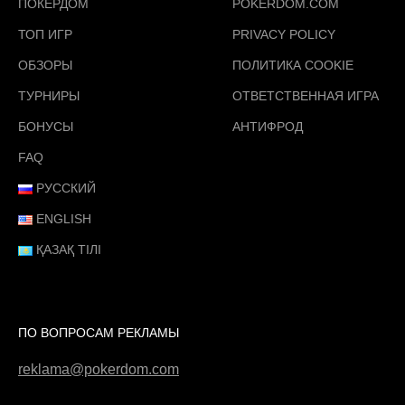
ПОКЕРДОМ
POKERDOM.COM
ТОП ИГР
PRIVACY POLICY
ОБЗОРЫ
ПОЛИТИКА COOKIE
ТУРНИРЫ
ОТВЕТСТВЕННАЯ ИГРА
БОНУСЫ
АНТИФРОД
FAQ
РУССКИЙ
ENGLISH
ҚАЗАҚ ТІЛІ
ПО ВОПРОСАМ РЕКЛАМЫ
reklama@pokerdom.com