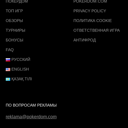
ПОКЕРДОМ
POKERDOM.COM
ТОП ИГР
PRIVACY POLICY
ОБЗОРЫ
ПОЛИТИКА COOKIE
ТУРНИРЫ
ОТВЕТСТВЕННАЯ ИГРА
БОНУСЫ
АНТИФРОД
FAQ
РУССКИЙ
ENGLISH
ҚАЗАҚ ТІЛІ
ПО ВОПРОСАМ РЕКЛАМЫ
reklama@pokerdom.com