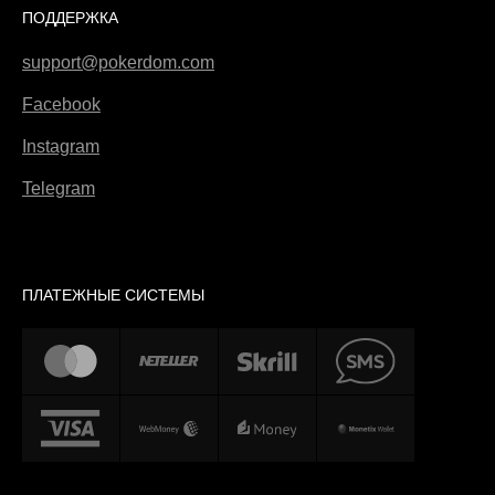
ПОДДЕРЖКА
support@pokerdom.com
Facebook
Instagram
Telegram
ПЛАТЕЖНЫЕ СИСТЕМЫ