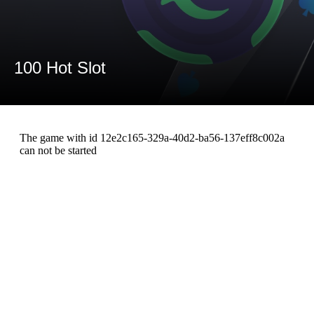
100 Hot Slot