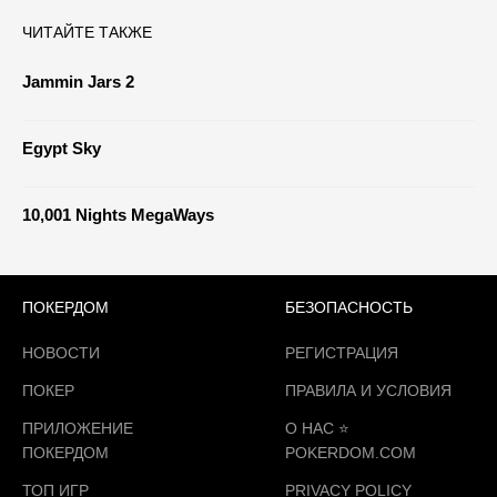
ЧИТАЙТЕ ТАКЖЕ
Jammin Jars 2
Egypt Sky
10,001 Nights MegaWays
ПОКЕРДОМ
БЕЗОПАСНОСТЬ
НОВОСТИ
РЕГИСТРАЦИЯ
ПОКЕР
ПРАВИЛА И УСЛОВИЯ
ПРИЛОЖЕНИЕ
О НАС ⭐️
ПОКЕРДОМ
POKERDOM.COM
ТОП ИГР
PRIVACY POLICY