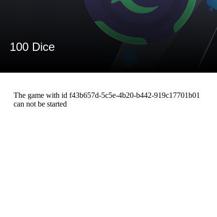
100 Dice