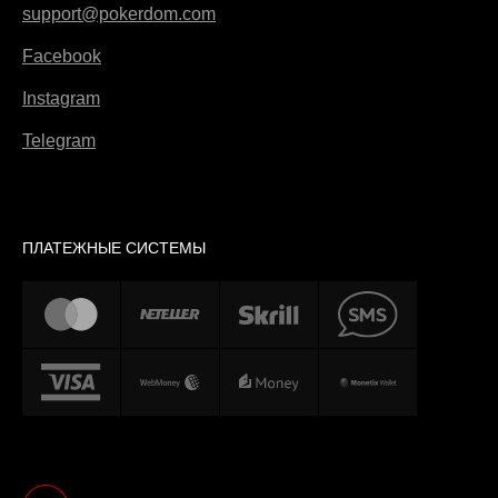
support@pokerdom.com
Facebook
Instagram
Telegram
ПЛАТЕЖНЫЕ СИСТЕМЫ