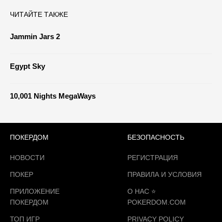
ЧИТАЙТЕ ТАКЖЕ
Jammin Jars 2
Egypt Sky
10,001 Nights MegaWays
ПОКЕРДОМ
БЕЗОПАСНОСТЬ
НОВОСТИ
РЕГИСТРАЦИЯ
ПОКЕР
ПРАВИЛА И УСЛОВИЯ
ПРИЛОЖЕНИЕ
О НАС ⭐️
ПОКЕРДОМ
POKERDOM.COM
ТОП ИГР
PRIVACY POLICY