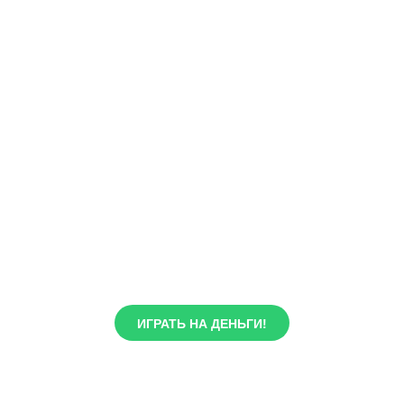
ИГРАТЬ НА ДЕНЬГИ!