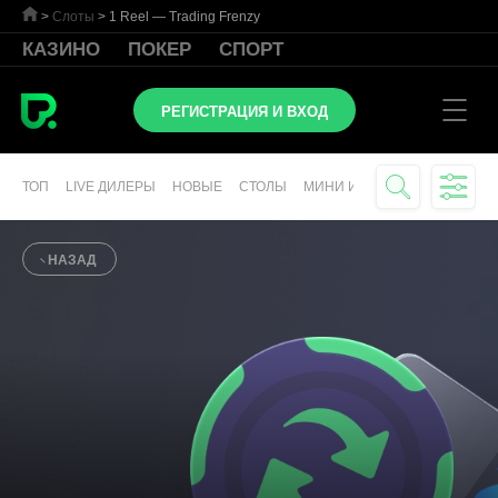
>
Слоты
>
1 Reel — Trading Frenzy
КАЗИНО
ПОКЕР
СПОРТ
РЕГИСТРАЦИЯ И ВХОД
ТОП
LIVE ДИЛЕРЫ
НОВЫЕ
СТОЛЫ
МИНИ ИГРЫ
СЛОТЫ
ВИР
НАЗАД