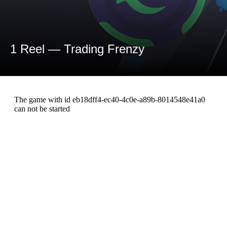
1 Reel — Trading Frenzy